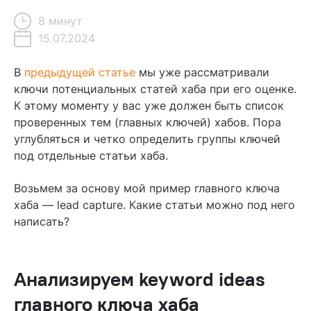
8 минут
15.07.2024
Содержание
В
предыдущей статье
мы уже рассматривали
ключи потенциальных статей хаба при его оценке.
Анализируем keyword ideas главного ключа хаба
К этому моменту у вас уже должен быть список
проверенных тем (главных ключей) хабов. Пора
Что делать, когда ключевое слово претендует
углубляться и четко определить группы ключей
на отдельную статью
под отдельные статьи хаба.
Как собрать ключевые слова под каждую статью хаба
Группируем ключи в таблице
Возьмем за основу мой пример главного ключа
хаба — lead capture. Какие статьи можно под него
Читайте также
написать?
Анализируем keyword ideas
главного ключа хаба