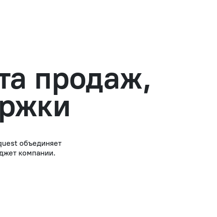
та продаж,
ержки
quest объединяет
юджет компании.