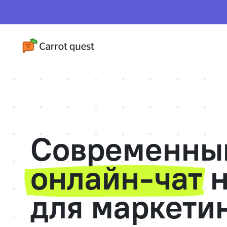
Современны
онлайн-чат
н
для маркетин