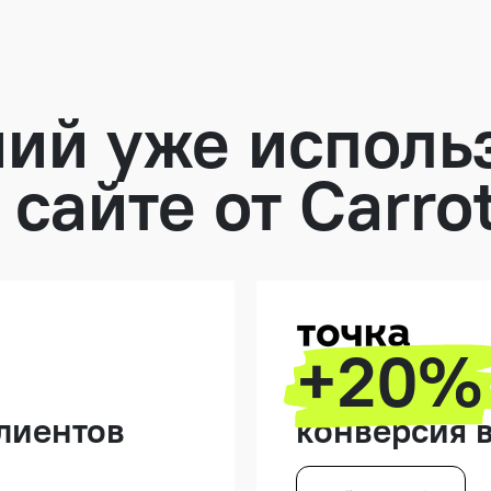
ий уже исполь
 сайте от Carro
+20%
лиентов
конверсия в