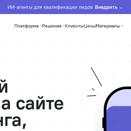
ИИ-агенты для квалификации лидов
Внедрить →
Платформа
Решения
Клиенты
Цены
Материалы
й
а сайте
га,