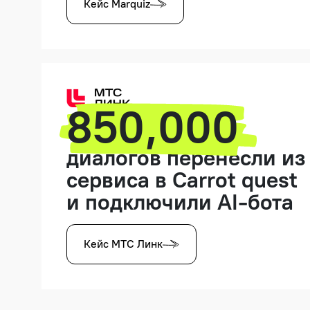
Кейс Marquiz
850,000
диалогов перенесли из
сервиса в Carrot quest
и подключили AI-бота
Кейс МТС Линк