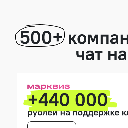
500+
компан
чат на
+440 000
рублей на поддержке к