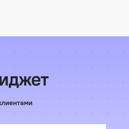
виджет
 клиентами