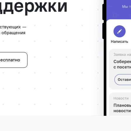
ддержки
йствующих —
а обращения
бесплатно