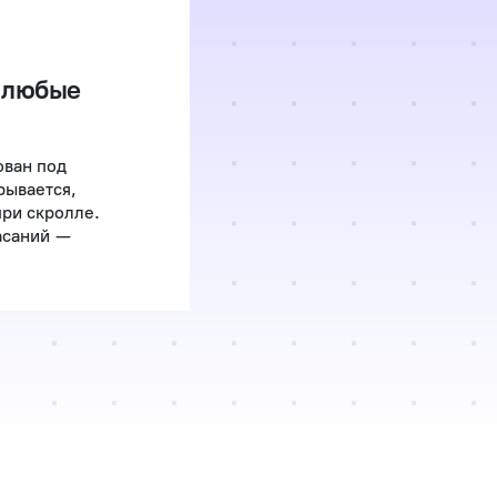
 любые
ован под
рывается,
при скролле.
асаний —