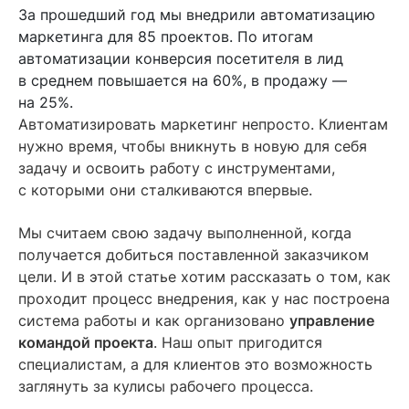
Содержание
За прошедший год мы внедрили автоматизацию
маркетинга для 85 проектов. По итогам
Суть услуги внедрения
автоматизации конверсия посетителя в лид
в среднем повышается на 60%, в продажу —
Как выстраиваются коммуникации в команде внедрения
на 25%.
Заключение
Автоматизировать маркетинг непросто. Клиентам
нужно время, чтобы вникнуть в новую для себя
Читайте также
задачу и освоить работу с инструментами,
с которыми они сталкиваются впервые.
Мы считаем свою задачу выполненной, когда
получается добиться поставленной заказчиком
цели. И в этой статье хотим рассказать о том, как
проходит процесс внедрения, как у нас построена
система работы и как организовано
управление
командой проекта
. Наш опыт пригодится
специалистам, а для клиентов это возможность
заглянуть за кулисы рабочего процесса.