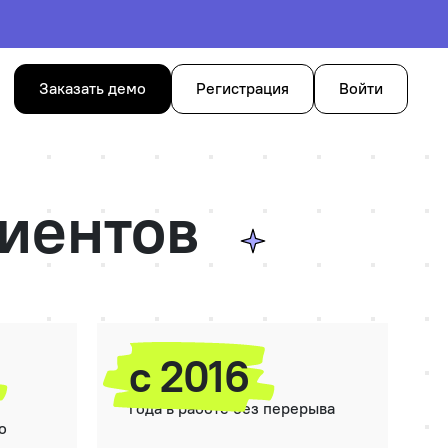
Заказать демо
Регистрация
Войти
иентов
с 2016
года в работе без перерыва
о