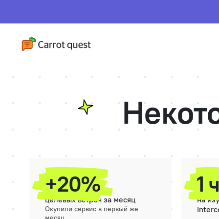
Некот
+20%
1 
целевых встреч за месяц
на из
Окупили сервис в первый же
Inter
месяц