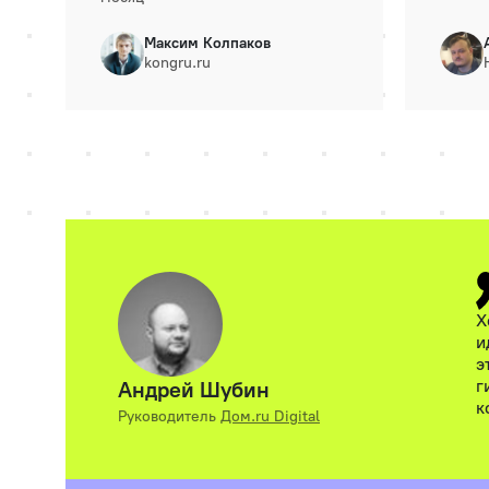
Максим Колпаков
kongru.ru
Х
и
э
г
Андрей Шубин
к
Руководитель
Дом.ru Digital