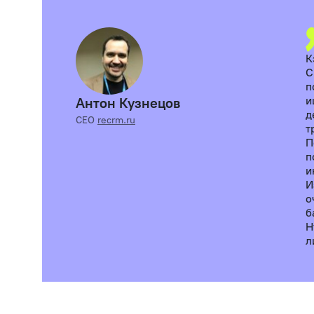
К
С
п
и
Антон Кузнецов
д
CEO
recrm.ru
т
П
п
и
И
о
б
Н
л