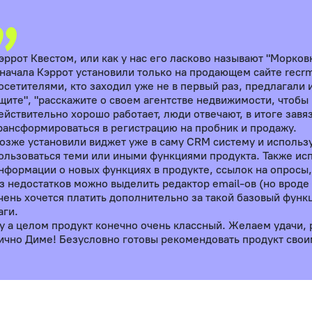
эррот Квестом, или как у нас его ласково называют "Морковк
начала Кэррот установили только на продающем сайте recrm
осетителями, кто заходил уже не в первый раз, предлагали 
щите", "расскажите о своем агентстве недвижимости, чтобы 
ействительно хорошо работает, люди отвечают, в итоге зав
рансформироваться в регистрацию на пробник и продажу.
озже установили виджет уже в саму CRM систему и использу
ользоваться теми или иными функциями продукта. Также ис
нформации о новых функциях в продукте, ссылок на опросы
з недостатков можно выделить редактор email-ов (но вроде 
чень хочется платить дополнительно за такой базовый функ
аги.
у а целом продукт конечно очень классный. Желаем удачи, р
ично Диме! Безусловно готовы рекомендовать продукт свои