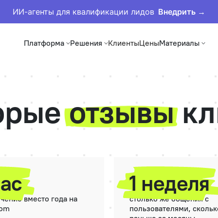
ИИ-агенты для квалификации лидов
Внедрить →
Платформа
Решения
Клиенты
Цены
Материалы
орые
отзывы
кл
час
1 неделя
учение вместо года на
столько же общения с
com
пользователями, скольк