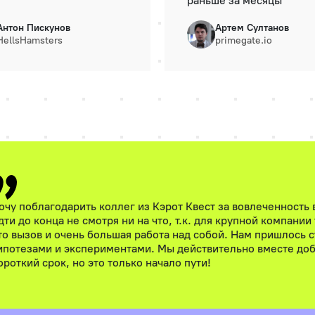
раньше за месяцы
Антон Пискунов
Артем Султанов
HellsHamsters
primegate.io
очу поблагодарить коллег из Кэрот Квест за вовлеченность 
дти до конца не смотря ни на что, т.к. для крупной компании
то вызов и очень большая работа над собой. Нам пришлось с
ипотезами и экспериментами. Мы действительно вместе доб
ороткий срок, но это только начало пути!