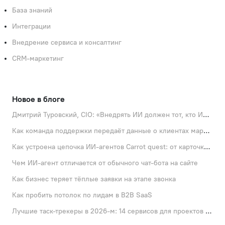
База знаний
Интеграции
Внедрение сервиса и консалтинг
CRM‑маркетинг
Новое в блоге
Дмитрий Туровский, CIO: «Внедрять ИИ должен тот, кто ИИ не любит»
Как команда поддержки передаёт данные о клиентах маркетингу
Как устроена цепочка ИИ-агентов Carrot quest: от карточки лида до записи на встречу
Чем ИИ-агент отличается от обычного чат-бота на сайте
Как бизнес теряет тёплые заявки на этапе звонка
Как пробить потолок по лидам в B2B SaaS
Лучшие таск-трекеры в 2026-м: 14 сервисов для проектов и личных задач