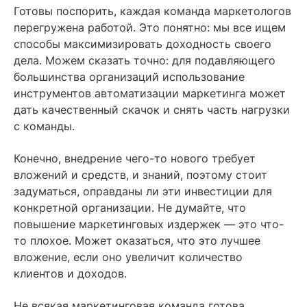
Содержание
Готовы поспорить, каждая команда маркетологов
перегружена работой. Это понятно: мы все ищем
О чём на самом деле маркетинговая автоматизация
способы максимизировать доходность своего
дела. Можем сказать точно: для подавляющего
Итак, ваш бизнес готов?
большинства организаций использование
1) Вы генерируете постоянный поток новых, готовых
инструментов автоматизации маркетинга может
к покупке лидов?
дать качественный скачок и снять часть нагрузки
2) Ваша команда не в состоянии справиться с числом
с команды.
пользователей?
Конечно, внедрение чего-то нового требует
3) Какие письма вы посылаете вручную прямо сейчас?
вложений и средств, и знаний, поэтому стоит
У вас есть серия писем, которую можно запустить
задуматься, оправданы ли эти инвестиции для
в автоматическом режиме?
конкретной организации. Не думайте, что
4) Вы взаимодействуете с лидами и пользователями
повышение маркетинговых издержек — это что-
через различные каналы?
то плохое. Может оказаться, что это лучшее
вложение, если оно увеличит количество
5) У вас есть ручные триггеры, которые вы используете,
чтобы рассылать контент лидам?
клиентов и доходов.
6) У вас есть инструмент, который помогает
Не всякая маркетинговая команда готова