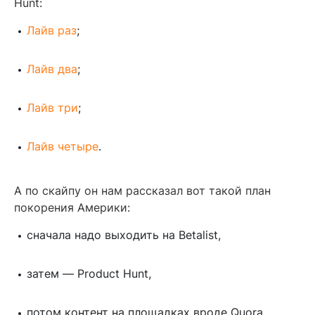
Hunt:
Лайв раз
;
Лайв два
;
Лайв три
;
Лайв четыре
.
А по скайпу он нам рассказал вот такой план
покорения Америки:
сначала надо выходить на Betalist,
затем — Product Hunt,
потом контент на площадках вроде Quora