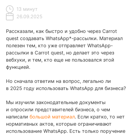
13 минут
26.09.2025
Содержание
Рассказали, как быстро и удобно через Carrot
quest создавать WhatsApp*-рассылки. Материал
WhatsApp-рассылки через Carrot quest: было → стало
полезен тем, кто уже отправляет WhatsApp-
рассылки в Carrot quest, но делает это через
Как использовать WhatsApp-рассылки: сценарий с кросс-
вебхуки, и тем, кто еще не пользовался этой
канальной каскадной цепочкой
функцией.
Как создать шаблон для WhatsApp и запустить рассылки
в интерфейсе Carrot quest
Но сначала ответим на вопрос, легально ли
Как настроить WhatsApp-рассылки через Carrot quest
в 2025 году использовать WhatsApp для бизнеса?
Читайте также
Мы изучили законодательные документы
и опросили представителей бизнеса, о чем
написали
большой материал
. Если кратко, то нет
нормативных актов, которые ограничивают
использование WhatsApp. Есть только поручение