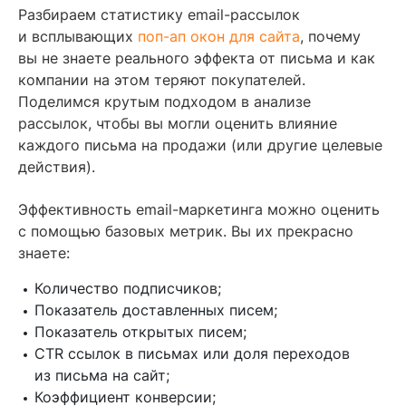
Содержание
Разбираем статистику email-рассылок
и всплывающих
поп-ап окон для сайта
, почему
Давайте разберём на примере,
вы не знаете реального эффекта от письма и как
компании на этом теряют покупателей.
Эффективность всплывающих окон
Поделимся крутым подходом в анализе
рассылок, чтобы вы могли оценить влияние
Как настроить правильную аналитику писем
каждого письма на продажи (или другие целевые
и всплывающих окон
действия).
Шаг 1. Задайте цель
Шаг 2. Определите ценность цели
Эффективность email-маркетинга можно оценить
с помощью базовых метрик. Вы их прекрасно
Шаг 3. Укажите скорость достижения цели
знаете:
Вывод
Количество подписчиков;
Читайте также
Показатель доставленных писем;
Показатель открытых писем;
CTR ссылок в письмах или доля переходов
из письма на сайт;
Коэффициент конверсии;