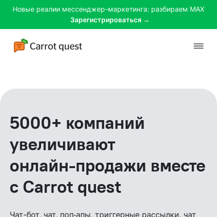
Новые реалии мессенджер-маркетинга: разбираем MAX
Зарегистрироваться →
Платформа
Решения
5000+ компаний
Клиенты
увеличивают
Цены
онлайн‑продажи вместе
Материалы
с Carrot quest
Чат-бот, чат, поп‑апы, триггерные рассылки, чат