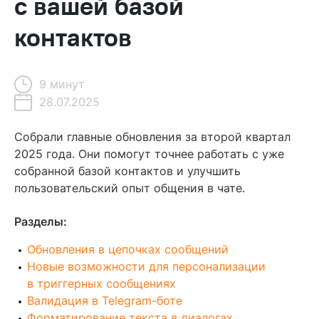
с вашей базой
контактов
9 минут
28.07.2025
Содержание
Собрали главные обновления за второй квартал
2025 года. Они помогут точнее работать с уже
В цепочках сообщений и триггерных рассылках
собранной базой контактов и улучшить
пользовательский опыт общения в чате.
Новые возможности для персонализации в триггерных
сообщениях
Разделы:
Валидация контактов в Telegram-боте
Обновления в цепочках сообщений
Форматирование текста в диалоге и в сохраненных
Новые возможности для персонализации
ответах
в триггерных сообщениях
Прикрепление сразу нескольких файлов к сообщению
Валидация в Telegram-боте
Форматирование текста в диалогах