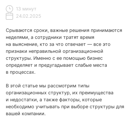
13 минут
24.02.2025
Содержание
Срываются сроки, важные решения принимаются
неделями, а сотрудники тратят время
Что такое организационная структура компании
на выяснение, кто за что отвечает — все это
признаки неправильной организационной
Цели и задачи организационной структуры
структуры. Именно с ее помощью бизнес
Виды организационных структур компании
определяет и предугадывает слабые места
в процессах.
Как выбрать подходящую организационную структуру
Как создать организационную структуру
В этой статье мы рассмотрим типы
Инструменты для визуализации организационной
организационных структур, их преимущества
структуры
и недостатки, а также факторы, которые
необходимо учитывать при выборе структуры для
Что в итоге
вашей компании.
Читайте также