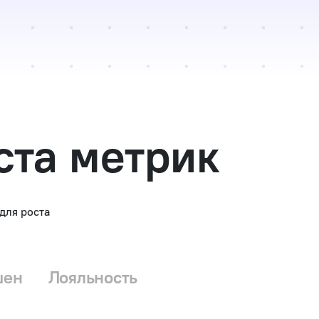
ста метрик
для роста
шен
Лояльность