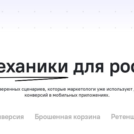
еханики
для ро
веренных сценариев, которые маркетологи уже используют 
конверсий в мобильных приложениях.
нверсия
Брошенная корзина
Ретен