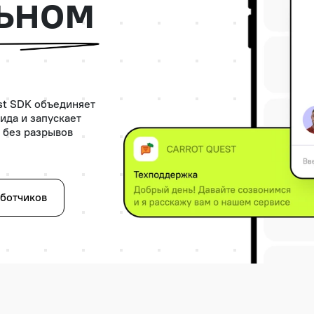
ьном
st SDK объединяет
ида и запускает
 без разрывов
аботчиков