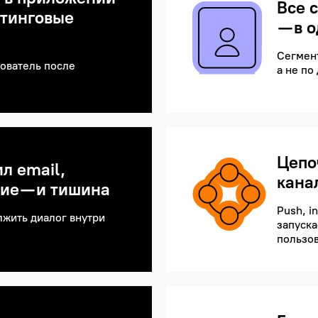
Все 
етинговые
— в 
Сегмен
зователь после
а не по
Цепо
л email,
кана
ие — и тишина
Push, i
лжить диалог внутри
запуска
пользов