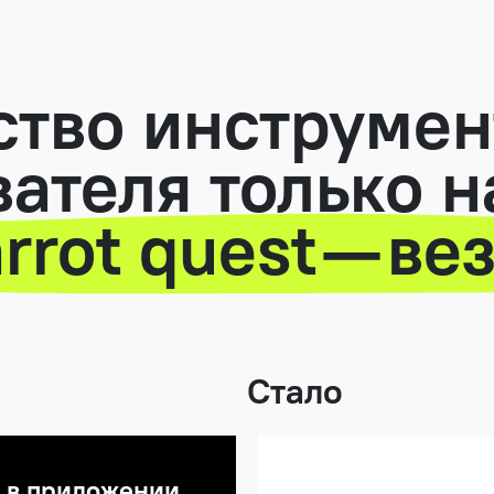
тво инструмен
ателя только н
rrot quest — ве
Стало
 в приложении