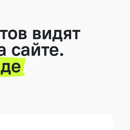
тов видят
а сайте.
зде