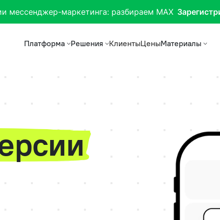
ии мессенджер-маркетинга: разбираем MAX
Зарегистр
Платформа
Решения
Клиенты
Цены
Материалы
версии