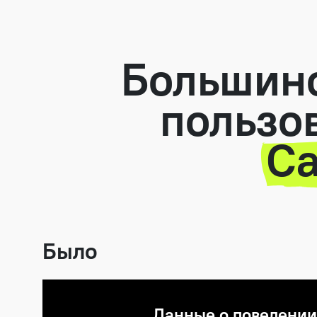
Большинс
пользов
Ca
Было
Данные о поведении