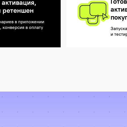
Гото
 активация,
акти
и ретеншен
поку
нариев в приложении
, конверсия в оплату
Запуска
и тести