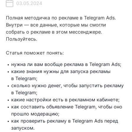
03.05.2024
Содержание
Полная методичка по рекламе в Telegram Ads.
Внутри — все данные, которые мы смогли
Что нужно знать и уметь для работы с Telegram Ads
собрать о рекламе в этом мессенджере.
Пользуйтесь.
Таргет или посевы: как выбрать формат рекламы
в Telegram
Статья поможет понять:
Что такое Telegram Ads
нужна ли вам вообще реклама в Telegram Ads;
Портрет аудитории Telegram в 2024 году
какие знания нужны для запуска рекламы
Каким компаниям подойдет Telegram Ads
в Telegram;
сколько нужно денег, чтобы запустить рекламу
Особенности рекламы в Telegram Ads
в Telegram;
Как устроен рекламный кабинет Telegram Ads и нужно ли
какие настройки есть в рекламном кабинете;
маркировать рекламу Telegram
как составить объявление Telegram, чтобы оно
прошло модерацию;
Как создать объявление в Telegram Ads
как проверить рекламу в Telegram Ads перед
Как написать рекламное объявление, чтобы уложиться
запуском.
в 160 символов