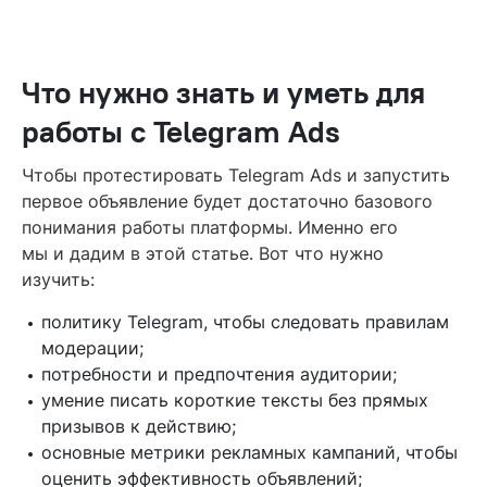
Настройка таргетингов
Как отслеживать статус объявления в Telegram Ads
Что нужно знать и уметь для
Модерация
работы с Telegram Ads
Как оценить результат Telegram Ads
Чтобы протестировать Telegram Ads и запустить
Чек-лист проверки объявления перед запуском
первое объявление будет достаточно базового
Частые вопросы
понимания работы платформы. Именно его
мы и дадим в этой статье. Вот что нужно
Читайте также
изучить:
политику Telegram, чтобы следовать правилам
модерации;
потребности и предпочтения аудитории;
умение писать короткие тексты без прямых
призывов к действию;
основные метрики рекламных кампаний, чтобы
оценить эффективность объявлений;