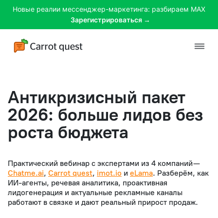
Новые реалии мессенджер-маркетинга: разбираем MAX
Зарегистрироваться →
Платформа
Антикризисный пакет
Решения
2026: больше лидов без
роста бюджета
Клиенты
Цены
Практический вебинар с экспертами из 4 компаний —
Chatme.ai
,
Carrot quest
,
imot.io
и
eLama
. Разберём, как
Материалы
ИИ-агенты, речевая аналитика, проактивная
лидогенерация и актуальные рекламные каналы
работают в связке и дают реальный прирост продаж.