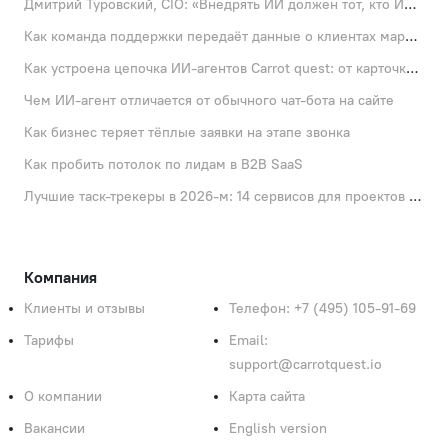
Дмитрий Туровский, CIO: «Внедрять ИИ должен тот, кто ИИ не любит»
Как команда поддержки передаёт данные о клиентах маркетингу
Как устроена цепочка ИИ-агентов Carrot quest: от карточки лида до записи на встречу
Чем ИИ-агент отличается от обычного чат-бота на сайте
Как бизнес теряет тёплые заявки на этапе звонка
Как пробить потолок по лидам в B2B SaaS
Лучшие таск-трекеры в 2026-м: 14 сервисов для проектов и личных задач
Компания
Клиенты и отзывы
Телефон: +7 (495) 105‑91‑69
Тарифы
Email:
support@carrotquest.io
О компании
Карта сайта
Вакансии
English version