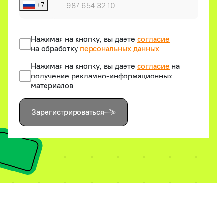
отчёты,
+7
донастройка
скриптов
и уведомления
Нажимая на кнопку, вы даете
согласие
руководителю
на обработку
персональных данных
в реальном
времени
Нажимая на кнопку, вы даете
согласие
на
получение
рекламно-информационных
материалов
Зарегистрироваться