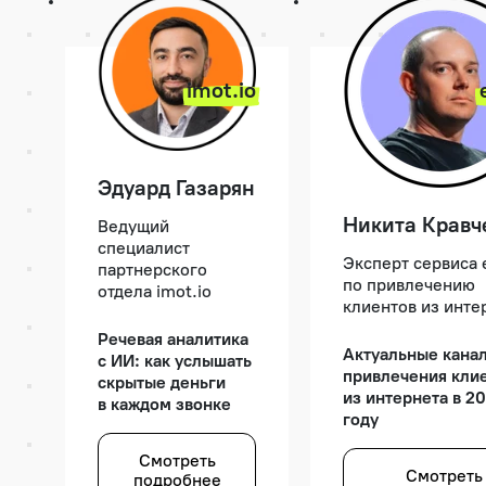
до оставления
закрывает этот
контакта
разрыв в любом
и конвертиров
канале 24/7
«невидимок» 
imot.io
Поддержка как
Как настроить
скрытый канал
проактивные
продаж: как
механики
превратить
лидогенераци
каждый тикет
Эдуард Газарян
чтобы
в точку апсейла
максимизиров
или клиентской
Никита Кравч
Ведущий
конверсию
лояльности
специалист
на верхних эт
Эксперт сервиса
партнерского
воронки без
Разбор
по привлечению
отдела imot.io
увеличения
омниканального
клиентов из инте
рекламного б
стека: чатбот
Речевая аналитика
в гибриде с ИИ,
Актуальные кана
с ИИ: как услышать
Как использов
голосовой ИИ-
привлечения кли
скрытые деньги
единую анали
агент, ко-пилот
из интернета в 2
в каждом звонке
для оценки
и аватар
году
эффективност
каналов
Как связать
Смотреть
и перераспре
агентов
Смотреть
подробнее