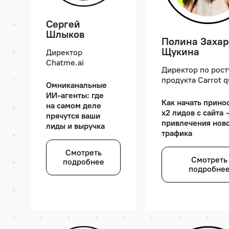
Сергей
Шлыков
Полина Захар
Щукина
Директор
Chatme.ai
Директор по рост
продукта Carrot q
Омниканальные
ИИ-агенты: где
Как начать прино
на самом деле
х2 лидов с сайта 
прячутся ваши
привлечения нов
лиды и выручка
трафика
Смотреть
Смотреть
подробнее
подробне
Почему 78%
Как собирать 
лидов уходят
о поведении
к конкуренту
пользователя
и как ИИ-агент