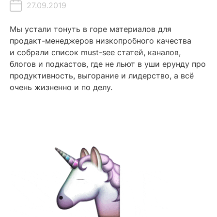
27.09.2019
Содержание
Мы устали тонуть в горе материалов для
продакт-менеджеров низкопробного качества
Телеграм-каналы
и собрали список must-see статей, каналов,
блогов и подкастов, где не льют в уши ерунду про
Статьи
продуктивность, выгорание и лидерство, а всё
Блоги
очень жизненно и по делу.
Видео
Курсы
Подкасты
Фильмы и сериалы
Книги
Читайте также