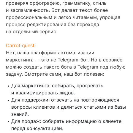
проверяя орфографию, грамматику, стиль
и заспамленность. Бот делает текст более
профессиональным и легко читаемым, упрощая
процесс редактирования без перехода
на отдельный сервис.
Carrot quest
Нет, наша платформа автоматизации
маркетинга — это не Telegram-бот. Но в сервисе
можно создать такого бота в Telegram под любую
задачу. Смотрите сами, наш бот полезен:
Для маркетинга: собирать, прогревать
и квалифицировать лидов.
Для поддержки: отвечать на повторяющиеся
вопросы клиентов и делиться статьями из базы
знаний.
Для продаж: собирать информацию о клиенте
перед консультацией.