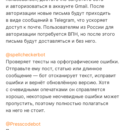
и авторизоваться в аккаунте Gmail. После
авторизации новые письма будут приходить
в виде сообщений в Telegram, что ускоряет
доступ к почте. Пользователям из России для
авторизации потребуется ВПН, но после этого
письма будут доставляться и без него.
@spellcheckerbot
Проверяет тексты на орфографические ошибки.
Отправьте ему пост, статью или длинное
сообщение — бот отсканирует текст, исправит
ошибки и вернёт обновлённую версию. Хотя
с очевидными опечатками он справляется
хорошо, некоторые неочевидные ошибки может
пропустить, поэтому полностью полагаться
на него не стоит.
@Presscodebot