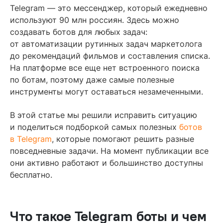
Содержание
Telegram — это мессенджер, который ежедневно
используют 90 млн россиян. Здесь можно
Что такое Telegram боты и чем они полезны
создавать ботов для любых задач:
от автоматизации рутинных задач маркетолога
Где найти и как добавить бота в Telegram
до рекомендаций фильмов и составления списка.
ТОП Telegram ботов по категориям для разных задач
На платформе все еще нет встроенного поиска
по ботам, поэтому даже самые полезные
Как создать своего Telegram бота
инструменты могут оставаться незамеченными.
Частые вопросы
Читайте также
В этой статье мы решили исправить ситуацию
и поделиться подборкой самых полезных
ботов
в Telegram
, которые помогают решить разные
повседневные задачи. На момент публикации все
они активно работают и большинство доступны
бесплатно.
Что такое Telegram боты и чем