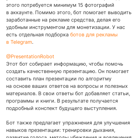
этого потребуется минимум 15 фотографий
в аккаунте. Помимо этого, бот помогает выводить
заработанные на рекламе средства, делая его
удобным инструментом для монетизации. У нас
есть отдельная подборка
ботов для рекламы
в Telegram
.
@PresentationRobot
Этот бот собирает информацию, чтобы помочь
создать качественную презентацию. Он помогает
составить план презентации по алгоритму
на основе ваших ответов на вопросы и полезных
материалов. В свои ответы бот добавляет статьи,
программы и книги. В результате получается
подробный конспект будущего выступления.
Бот также предлагает упражнения для улучшения
навыков презентации: тренировки дыхания,
развитие голоса, методы убеждения и вовлечения