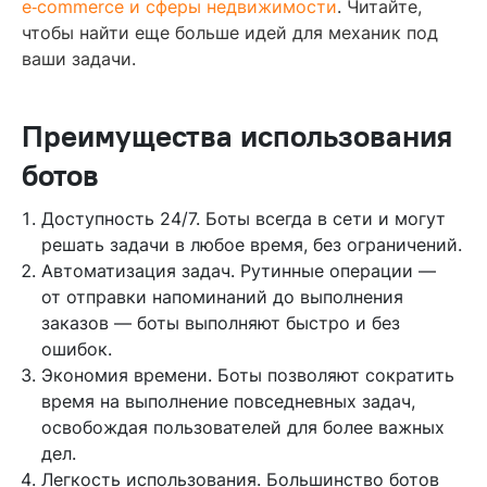
e‑commerce и сферы недвижимости
. Читайте,
чтобы найти еще больше идей для механик под
ваши задачи.
Преимущества использования
ботов
Доступность 24/7. Боты всегда в сети и могут
решать задачи в любое время, без ограничений.
Автоматизация задач. Рутинные операции —
от отправки напоминаний до выполнения
заказов — боты выполняют быстро и без
ошибок.
Экономия времени. Боты позволяют сократить
время на выполнение повседневных задач,
освобождая пользователей для более важных
дел.
Легкость использования. Большинство ботов