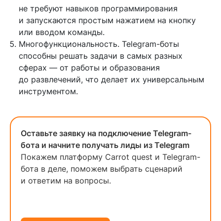
не требуют навыков программирования
и запускаются простым нажатием на кнопку
или вводом команды.
Многофункциональность. Telegram-боты
способны решать задачи в самых разных
сферах — от работы и образования
до развлечений, что делает их универсальным
инструментом.
Оставьте заявку на подключение Telegram-
бота и начните получать лиды из Telegram
Покажем платформу Сarrot quest и Telegram-
бота в деле, поможем выбрать сценарий
и ответим на вопросы.