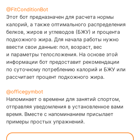
@FitConditionBot
Этот бот предназначен для расчета нормы
калорий, а также оптимального распределения
белков, жиров и углеводов (БЖУ) и процента
подкожного жира. Для начала работы нужно
ввести свои данные: пол, возраст, вес
и параметры телосложения. На основе этой
информации бот предоставит рекомендации
по суточному потреблению калорий и БЖУ или
рассчитает процент подкожного жира.
@officegymbot
Напоминает о времени для занятий спортом,
отправляя уведомления в установленное вами
время. Вместе с напоминанием присылает
примеры простых упражнений.