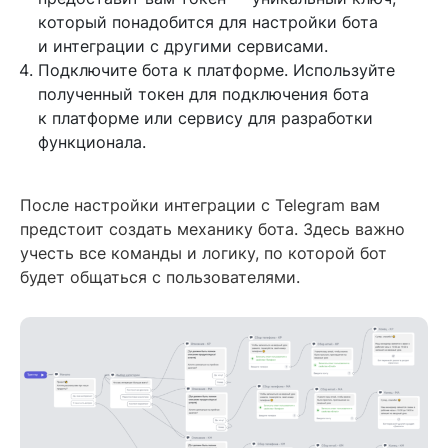
который понадобится для настройки бота
и интеграции с другими сервисами.
Подключите бота к платформе. Используйте
полученный токен для подключения бота
к платформе или сервису для разработки
функционала.
После настройки интеграции с Telegram вам
предстоит создать механику бота. Здесь важно
учесть все команды и логику, по которой бот
будет общаться с пользователями.