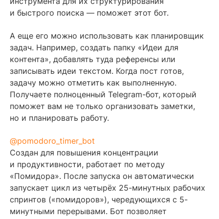
инструмента для их структурирования
и быстрого поиска — поможет этот бот.
А еще его можно использовать как планировщик
задач. Например, создать папку «Идеи для
контента», добавлять туда референсы или
записывать идеи текстом. Когда пост готов,
задачу можно отметить как выполненную.
Получаете полноценный Telegram-бот, который
поможет вам не только организовать заметки,
но и планировать работу.
@pomodoro_timer_bot
Создан для повышения концентрации
и продуктивности, работает по методу
«Помидора». После запуска он автоматически
запускает цикл из четырёх 25-минутных рабочих
спринтов («помидоров»), чередующихся с 5-
минутными перерывами. Бот позволяет