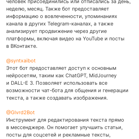
человек присоединились или отписались за день,
неделю, месяц. Также бот предоставляет
информацию о вовлеченности, упоминаниях
канала в других Telegram-каналах, а также
анализирует продвижение через другие
платформы, включая видео на YouTube и посты
в ВКонтакте.
@syntxaibot
Этот бот предоставляет доступ к основным
нейросетям, таким как ChatGPT, MidJourney
и DALL-E 3. Позволяет использовать все
возможности чат-бота для общения и генерации
текста, а также создавать изображения.
@Glvrd2Bot
Инструмент для редактирования текста прямо
в мессенджере. Он помогает улучшить статьи,
посты для соцсетей и рекламные тексты,