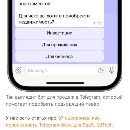
Так выглядит бот для продаж в Telegram, который
помогает подобрать подходящий товар
У нас есть статья про
37 сценариев, как
использовать Telegram-бота для SaaS, EdTech,