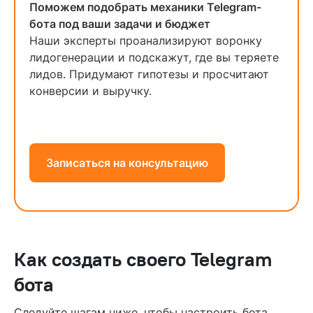
Поможем подобрать механики Telegram-
бота под ваши задачи и бюджет
Наши эксперты проанализируют воронку
лидогенерации и подскажут, где вы теряете
лидов. Придумают гипотезы и просчитают
конверсии и выручку.
Записаться на консультацию
Как создать своего Telegram
бота
Следуйте шагам ниже, чтобы настроить бота