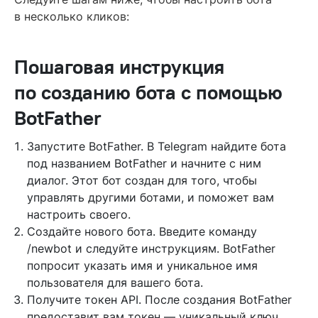
в несколько кликов:
Пошаговая инструкция
по созданию бота с помощью
BotFather
Запустите BotFather. В Telegram найдите бота
под названием BotFather и начните с ним
диалог. Этот бот создан для того, чтобы
управлять другими ботами, и поможет вам
настроить своего.
Создайте нового бота. Введите команду
/newbot и следуйте инструкциям. BotFather
попросит указать имя и уникальное имя
пользователя для вашего бота.
Получите токен API. После создания BotFather
предоставит вам токен — уникальный ключ,