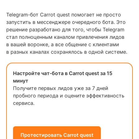
Telegram-бот Carrot quest помогает не просто
запустить в мессенджере очередного бота. Это
решение разработано для того, чтобы Telegram
стал полноценным каналом привлечения лидов
в вашей воронке, а все общение с клиентами
в разных каналах сохранялось в одной системе.
Настройте чат-бота в Carrot quest за 15
минут
Получите первых лидов уже за 7 дней
пробного периода и оцените эффективность
сервиса.
Протестировать Carrot quest