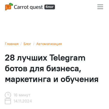
Главная
Блог
Автоматизация
28 лучших Telegram
ботов для бизнеса,
маркетинга и обучения
16 минут
14.11.2024