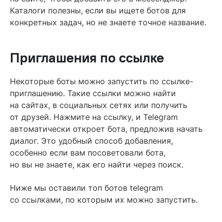
Каталоги полезны, если вы ищете ботов для
конкретных задач, но не знаете точное название.
Приглашения по ссылке
Некоторые боты можно запустить по ссылке-
приглашению. Такие ссылки можно найти
на сайтах, в социальных сетях или получить
от друзей. Нажмите на ссылку, и Telegram
автоматически откроет бота, предложив начать
диалог. Это удобный способ добавления,
особенно если вам посоветовали бота,
но вы не знаете, как его найти через поиск.
Ниже мы оставили топ ботов telegram
со ссылками, по которым их можно запустить.