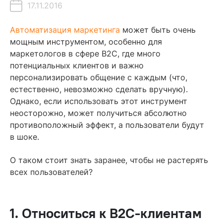
17.11.2016
Содержание
Автоматизация маркетинга
может быть очень
мощным инструментом, особенно для
1. Относиться к B2C-клиентам как к безликим существам
маркетологов в сфере B2C, где много
потенциальных клиентов и важно
2. Последовательность против жизненного цикла
персонализировать общение с каждым (что,
пользователя
естественно, невозможно сделать вручную).
3. Игнорировать пользователя после покупки
Однако, если использовать этот инструмент
4. Ограничивать себя только емейлами
неосторожно, может получиться абсолютно
противоположный эффект, а пользователи будут
5. Считать, что причина покупки у всех универсальная
в шоке.
6. Полагаться только на Big Data
О таком стоит знать заранее, чтобы не растерять
7. Игнорировать четвёртое измерение
всех пользователей?
Читайте также
1. Относиться к B2C-клиентам