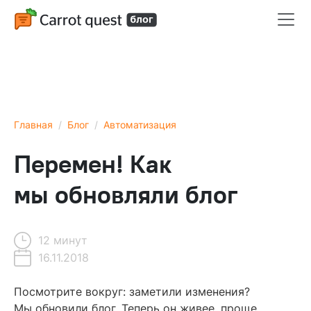
Главная
Блог
Автоматизация
Перемен! Как
мы обновляли блог
12 минут
16.11.2018
Содержание
Посмотрите вокруг: заметили изменения?
Мы обновили блог. Теперь он живее, проще