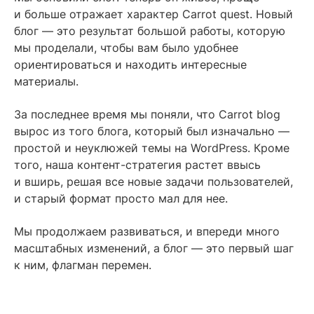
Зачем продукту нужен блог?
и больше отражает характер Carrot quest. Новый
блог — это результат большой работы, которую
Как мы анализировали свой блог
мы проделали, чтобы вам было удобнее
Как мы делали дизайн
ориентироваться и находить интересные
материалы.
Время показать результат
Читайте также
За последнее время мы поняли, что Carrot blog
вырос из того блога, который был изначально —
простой и неуклюжей темы на WordPress. Кроме
того, наша контент-стратегия растет ввысь
и вширь, решая все новые задачи пользователей,
и старый формат просто мал для нее.
Мы продолжаем развиваться, и впереди много
масштабных изменений, а блог — это первый шаг
к ним, флагман перемен.