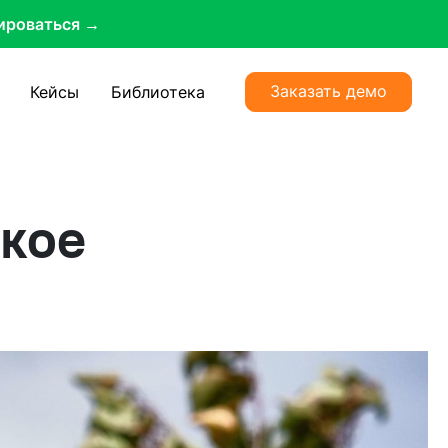
ироваться →
Заказать демо
Кейсы
Библиотека
акое