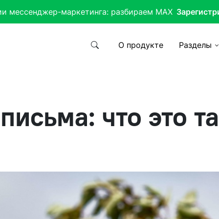
ии мессенджер-маркетинга: разбираем MAX
Зарегистр
О продукте
Разделы
исьма: что это т