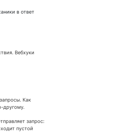
ханики в ответ
ствия. Вебхуки
запросы. Как
о-другому.
тправляет запрос:
иходит пустой