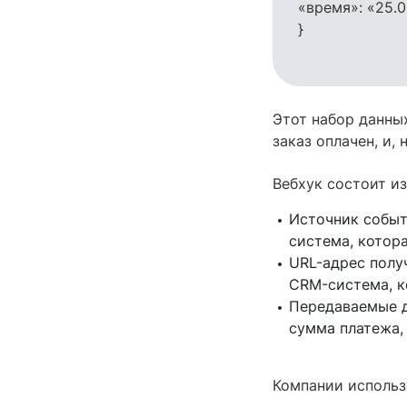
«время»: «25.
}
Этот набор данных
заказ оплачен, и,
Вебхук состоит из
Источник событи
система, котора
URL-адрес полу
CRM-система, к
Передаваемые д
сумма платежа, 
Компании использ