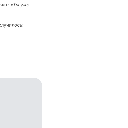
 чат:
«Ты уже
случилось:
: