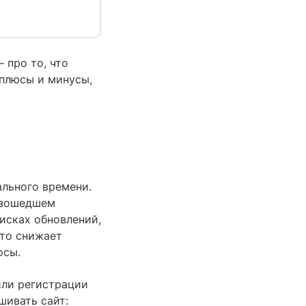
 про то, что
 плюсы и минусы,
льного времени.
изошедшем
исках обновлений,
то снижает
осы.
или регистрации
шивать сайт: