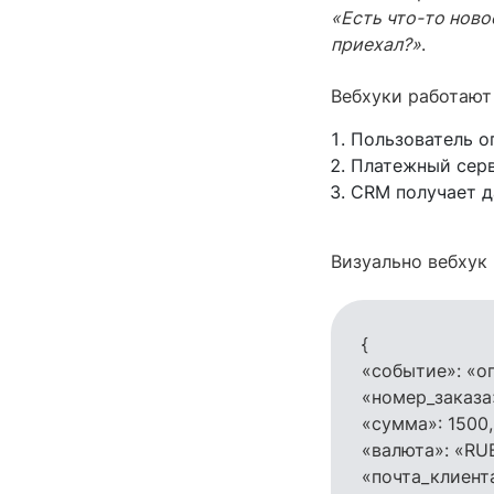
«Есть что-то ново
приехал?»
.
Вебхуки работают
Пользователь о
Платежный серв
CRM получает д
Визуально вебхук 
{
«событие»: «о
«номер_заказа
«сумма»: 1500,
«валюта»: «RU
«почта_клиент