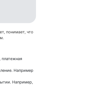
т, понимает, что
м.
, платежная
мление. Например
ытии. Например,