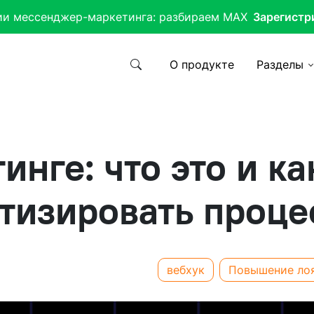
ии мессенджер-маркетинга: разбираем MAX
Зарегистр
О продукте
Разделы
инге: что это и ка
тизировать проце
вебхук
Повышение лоя