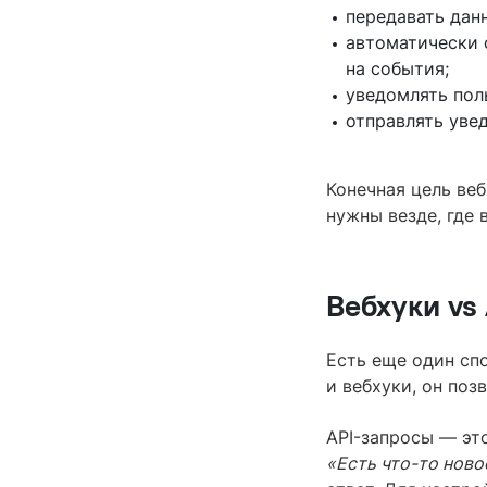
передавать данн
автоматически 
на события;
уведомлять пол
отправлять уве
Конечная цель ве
нужны везде, где 
Вебхуки vs
Есть еще один сп
и вебхуки, он поз
API-запросы — эт
«Есть что-то ново