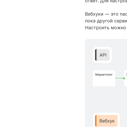
ответ. Для настр
Вебхуки — это па
пока другой серв
Настроить можно 