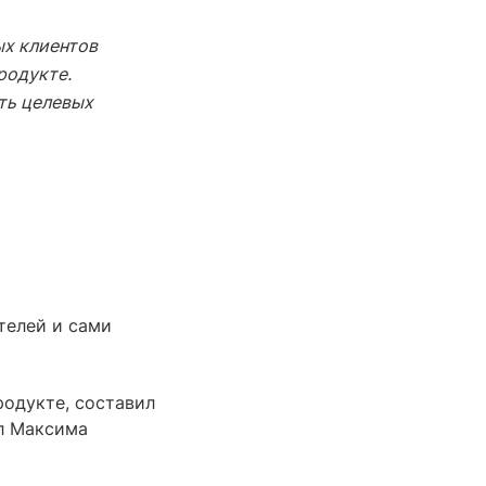
ых клиентов
родукте.
ть целевых
телей и сами
родукте, составил
л Максима