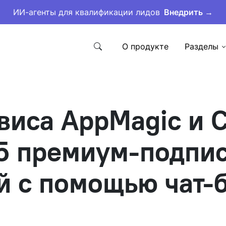
ИИ-агенты для квалификации лидов
Внедрить →
О продукте
Разделы
виса AppMagic и C
35 премиум-подпи
й с помощью чат-б