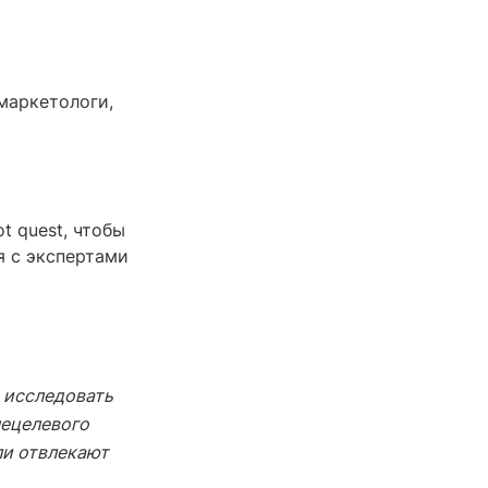
 маркетологи,
t quest, чтобы
я с экспертами
и исследовать
нецелевого
ли отвлекают