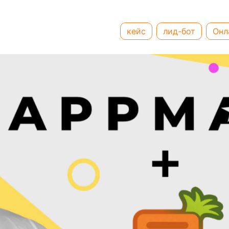
кейс
лид-бот
Онл