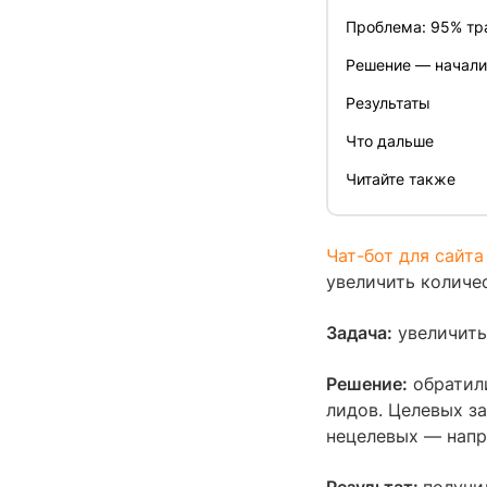
Проблема: 95% тр
Решение — начали 
Результаты
Что дальше
Читайте также
Чат-бот для сайта
увеличить количе
Задача:
увеличить
Решение:
обратил
лидов. Целевых з
нецелевых — напра
Результат:
получи