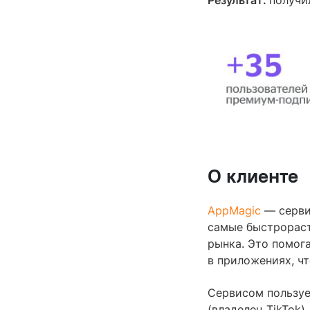
О клиенте
AppMagic
— серви
самые быстрораст
рынка. Это помог
в приложениях, ч
Сервисом пользуе
(владелец TikTok)