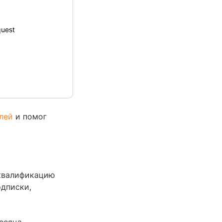
uest
лей
и помог
квалификацию
одписки,
есяца.