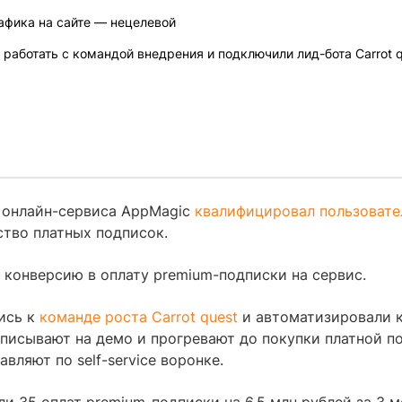
афика на сайте — нецелевой
работать с командой внедрения и подключили лид-бота Carrot q
онлайн-сервиса AppMagic
квалифицировал пользовате
ство платных подписок.
 конверсию в оплату premium-подписки на сервис.
ись к
команде роста Carrot quest
и автоматизировали 
аписывают на демо и прогревают до покупки платной п
вляют по self-service воронке.
ли 35 оплат premium-подписки на 6,5 млн рублей за 3 м