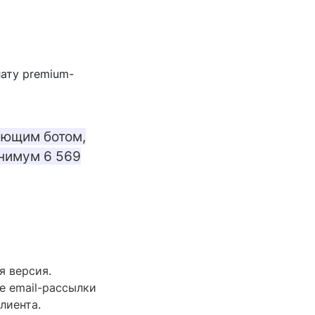
ату premium-
ующим ботом,
нимум 6 569
я версия.
е email-рассылки
лиента.