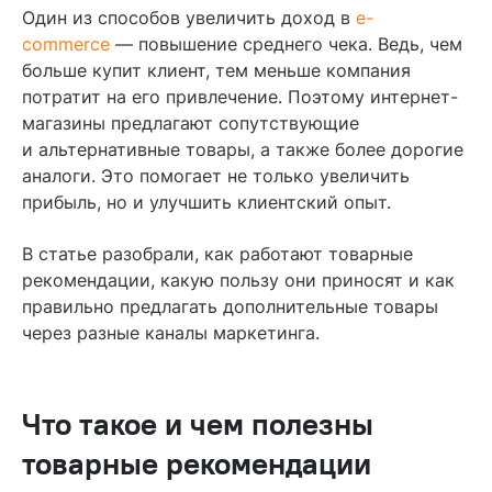
Содержание
Один из способов увеличить доход в
e-
commerce
— повышение среднего чека. Ведь, чем
Что такое и чем полезны товарные рекомендации
больше купит клиент, тем меньше компания
потратит на его привлечение. Поэтому интернет-
Плюсы товарных рекомендаций
магазины предлагают сопутствующие
Виды товарных рекомендаций и как их использовать
и альтернативные товары, а также более дорогие
аналоги. Это помогает не только увеличить
Как рекомендовать товары на сайте и в рассылках
прибыль, но и улучшить клиентский опыт.
Как сделать товарные рекомендации на сайте
3 ошибки при настройке товарных рекомендаций
В статье разобрали, как работают товарные
рекомендации, какую пользу они приносят и как
Подведем итоги
правильно предлагать дополнительные товары
Читайте также
через разные каналы маркетинга.
Что такое и чем полезны
товарные рекомендации