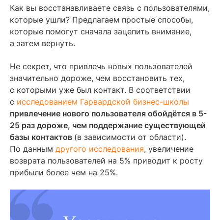
Содержание
Как вы восстанавливаете связь с пользователями,
которые ушли? Предлагаем простые способы,
Шаг 1: Привлеките внимание
которые помогут сначала зацепить внимание,
а затем вернуть.
Шаг 2: Создавайте контент
Шаг 3: Будьте авторитетным источником информации
Не секрет, что привлечь новых пользователей
значительно дороже, чем восстановить тех,
Шаг 4: Если все попытки провалились, просите
об обратной связи
с которыми уже был контакт. В соответствии
с
исследованием Гарвардской бизнес-школы
Читайте также
привлечение нового пользователя обойдётся в 5-
25 раз дороже, чем поддержание существующей
базы контактов
(в зависимости от области).
По данным
другого исследования
, увеличение
возврата пользователей на 5% приводит к росту
прибыли более чем на 25%.