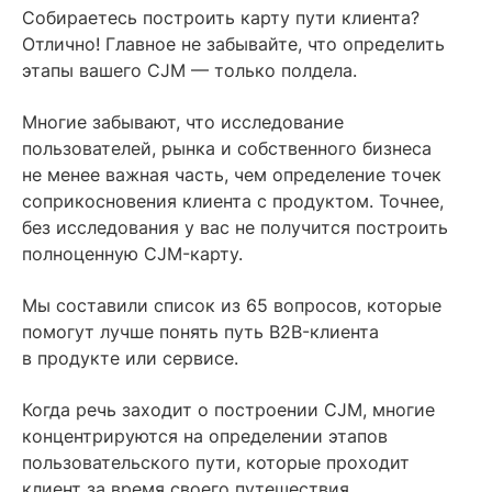
Содержание
Собираетесь построить карту пути клиента?
Отлично! Главное не забывайте, что определить
Определение CJM-этапов недостаточно
этапы вашего CJM — только полдела.
65 вопросов для составления CJM
Многие забывают, что исследование
Исследование
пользователей, рынка и собственного бизнеса
не менее важная часть, чем определение точек
Читайте также
соприкосновения клиента с продуктом. Точнее,
без исследования у вас не получится построить
полноценную CJM-карту.
Мы составили список из 65 вопросов, которые
помогут лучше понять путь B2B-клиента
в продукте или сервисе.
Когда речь заходит о построении CJM, многие
концентрируются на определении этапов
пользовательского пути, которые проходит
клиент за время своего путешествия