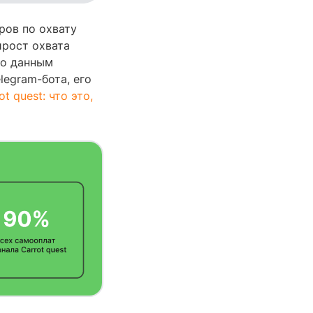
ров по охвату
ирост охвата
 по данным
legram-бота, его
t quest: что это,