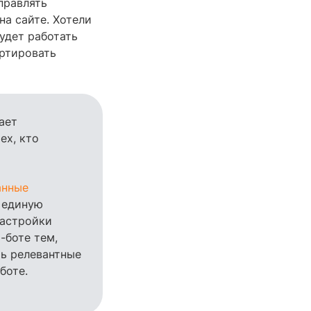
правлять
на сайте. Хотели
удет работать
ертировать
ает
ех, кто
анные
в единую
настройки
-боте тем,
ть релевантные
-боте.