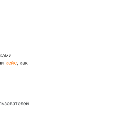
ажами
али
кейс
, как
льзователей