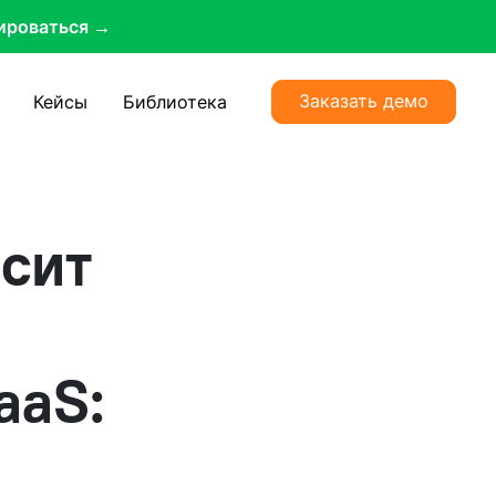
ироваться →
Заказать демо
Кейсы
Библиотека
осит
aaS: