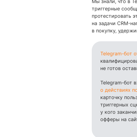
Мы знали, что в T
триггерные сообщ
протестировать э
на задачи CRM-на
в покупку, удержи
Telegram-бот о
квалифицирова
не готов остав
Telegram-бот 
о действиях п
карточку поль
триггерных сц
у кого заканчи
офферы на сайт