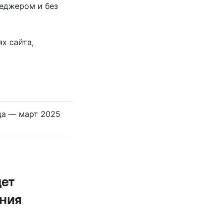
неджером и без
х сайта,
да — март 2025
дет
ния