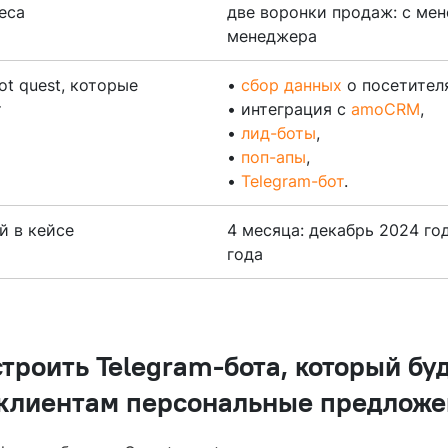
еса
две воронки продаж: с ме
менеджера
t quest, которые
•
сбор данных
о посетителя
т
• интеграция с
amoCRM
,
•
лид-боты
,
•
поп-апы
,
•
Telegram-бот
.
й в кейсе
4 месяца: декабрь 2024 го
года
строить Telegram-бота, который бу
 клиентам персональные предложе