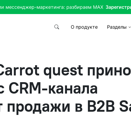
ии мессенджер-маркетинга: разбираем MAX
Зарегистр
О продукте
Разделы
Carrot quest прин
с CRM-канала
т продажи в B2B S