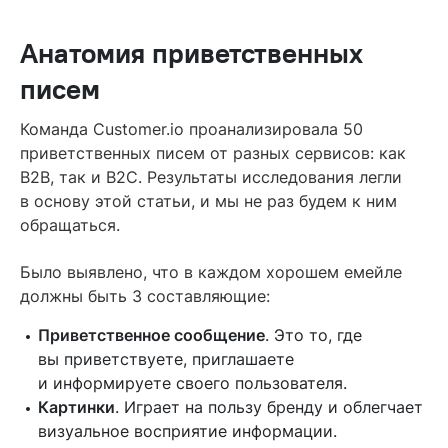
Увеличивайте конверсию единственным CTA
Анатомия приветственных
Увеличьте конверсию в клики с помощью кнопки
писем
Единственного рецепта не существует
Вам могут понравиться эти статьи
Команда Customer.io проанализировала 50
приветственных писем от разных сервисов: как
Читайте также
B2B, так и B2C. Результаты исследования легли
в основу этой статьи, и мы не раз будем к ним
обращаться.
Было выявлено, что в каждом хорошем емейле
должны быть 3 составляющие:
Приветственное сообщение
. Это то, где
вы приветствуете, приглашаете
и информируете своего пользователя.
Картинки
. Играет на пользу бренду и облегчает
визуальное восприятие информации.