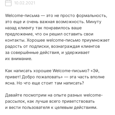
10.02.2021
Содержание
Welcome-письма — это не просто формальность,
это еще и очень важная возможность. Минуту
Анатомия приветственных писем
назад клиенту так понравилось ваше
предложение, что он решил оставить свои
Приветственный текст. Вовлекайте вашего пользователя
контакты. Хорошее welcome-письмо приумножает
сразу (или потеряете его)
радость от подписки, вознаграждая клиентов
Оптимизируйте количество слов
за совершённые действия, и удерживает
Персонализируйте сообщение, чтобы повысить процент
их внимание.
конверсии
Как написать хорошее Welcome-письмо? «Эй,
Картинки: Используйте графику, чтобы помочь клиентам
привет! Добро пожаловать» — эта часть вполне
понять ваш бренд
ясна. Но что еще стоит там написать?
Используйте вспомогательные изображения
Давайте посмотрим на опыте разных welcome-
Присоединяйтесь к «синей» группе емейлов
рассылок, как лучше всего приветствовать
Call-to-Action: Удачный момент избежать раннего оттока
и вести пользователя к целевым действиям.
пользователей