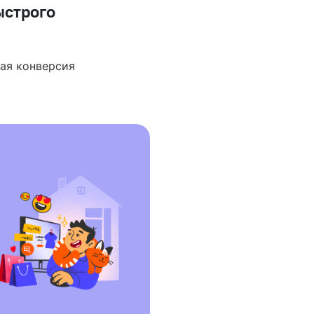
ыстрого
щая конверсия