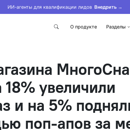
ИИ-агенты для квалификации лидов
Внедрить →
О продукте
Разделы
агазина МногоСна
на 18% увеличили
аз и на 5% поднял
ью поп-апов за м