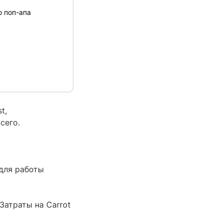
ю поп-апа
t,
сего.
для работы
Затраты на Carrot