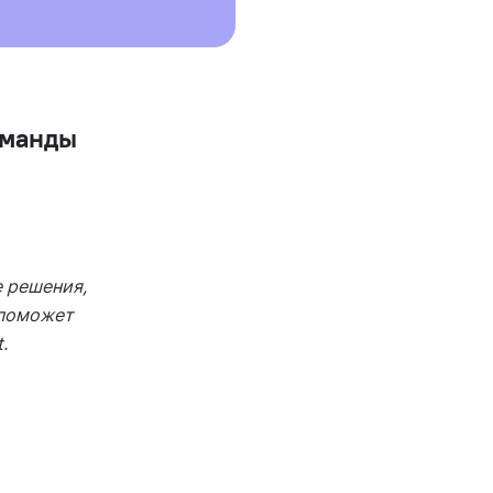
оманды
 решения,
 поможет
.