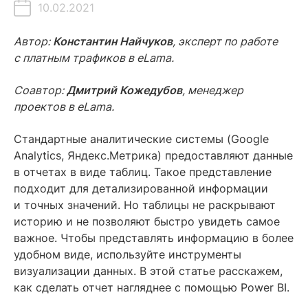
10.02.2021
Содержание
Автор:
Константин Найчуков
, эксперт по работе
с платным трафиков в eLama.
Стандартные инструменты аналитики
Соавтор:
Дмитрий Кожедубов
, менеджер
Возможности визуализации данных
проектов в eLama.
Примеры отчетов в Power BI
Стандартные аналитические системы (Google
Загрузка данных в Power BI
Analytics, Яндекс.Метрика) предоставляют данные
Заключение
в отчетах в виде таблиц. Такое представление
подходит для детализированной информации
Читайте также
и точных значений. Но таблицы не раскрывают
историю и не позволяют быстро увидеть самое
важное. Чтобы представлять информацию в более
удобном виде, используйте инструменты
визуализации данных. В этой статье расскажем,
как сделать отчет нагляднее с помощью Power BI.