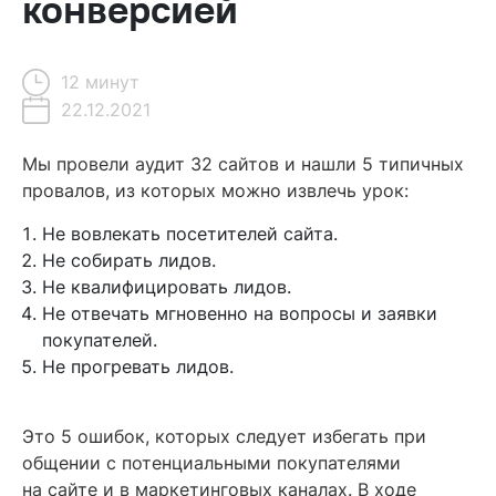
конверсией
12 минут
22.12.2021
Содержание
Мы провели аудит 32 сайтов и нашли 5 типичных
провалов, из которых можно извлечь урок:
Ошибка № 1. Не вовлекать проактивно посетителей сайта
Не вовлекать посетителей сайта.
Ошибка № 2. Не собирать (и терять) лидов на сайте
Не собирать лидов.
Ошибка № 3 Не квалифицировать лидов
Не квалифицировать лидов.
Не отвечать мгновенно на вопросы и заявки
Ошибка № 4. Не отвечать мгновенно в каналах
покупателей.
коммуникации
Не прогревать лидов.
Ошибка № 5. Не прогревать лиды
Must have, чтобы конвертировать посетителей сайта
Это 5 ошибок, которых следует избегать при
в клиентов
общении с потенциальными покупателями
Протестируйте все инструменты Carrot quest бесплатно
на сайте и в маркетинговых каналах. В ходе