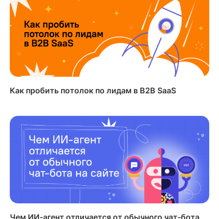
Как пробить потолок по лидам в B2B SaaS
Чем ИИ-агент отличается от обычного чат-бота