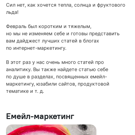
Содержание
Сил нет, как хочется тепла, солнца и фруктового
льда!
Емейл-маркетинг
Февраль был коротким и тяжелым,
Аналитика
но мы не изменяем себе и готовы представить
К чаю с печенькой
вам дайджест лучших статей в блогах
по интернет-маркетингу.
Неопознанная рубрика
Хаки и советы
В этот раз у нас очень много статей про
аналитику. Вы также найдете статью себе
Юзабилити и дизайн
по душе в разделах, посвященных емейл-
Наши лучшие статьи за месяц
маркетингу, юзабили сайтов, продуктовой
Читайте также
тематике и т. д.
Емейл-маркетинг