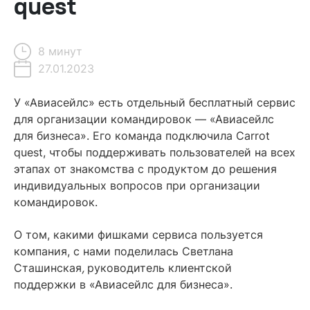
quest
8 минут
27.01.2023
Содержание
У «Авиасейлс» есть отдельный бесплатный сервис
для организации командировок — «Авиасейлс
Клиент
для бизнеса». Его команда подключила Carrot
quest, чтобы поддерживать пользователей на всех
Задача — организовать поддержку пользователей
этапах от знакомства с продуктом до решения
Решение — настроили чат Carrot quest
индивидуальных вопросов при организации
командировок.
Результат — обрабатывают 4000 диалогов в месяц
со скоростью ответа 2 минуты
О том, какими фишками сервиса пользуется
Читайте также
компания, с нами поделилась Светлана
Сташинская
,
руководитель клиентской
поддержки в «Авиасейлс для бизнеса».