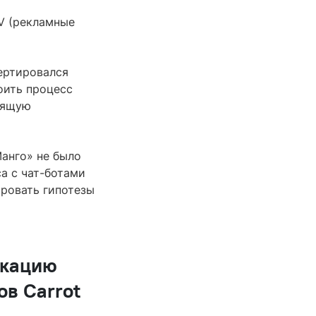
V (рекламные
ертировался
оить процесс
дящую
Манго» не было
а с чат-ботами
ровать гипотезы
икацию
ов Carrot