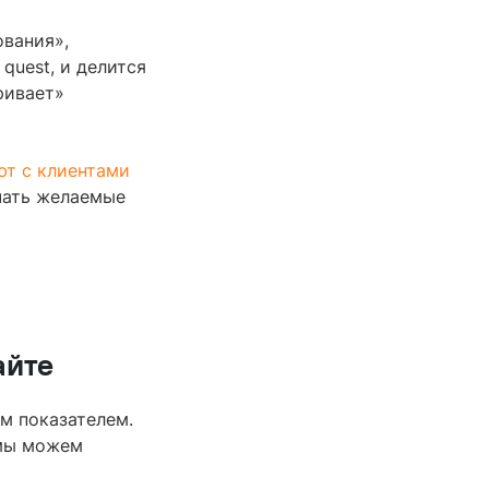
ования»,
quest, и делится
ривает»
ют с клиентами
учать желаемые
айте
им показателем.
 мы можем