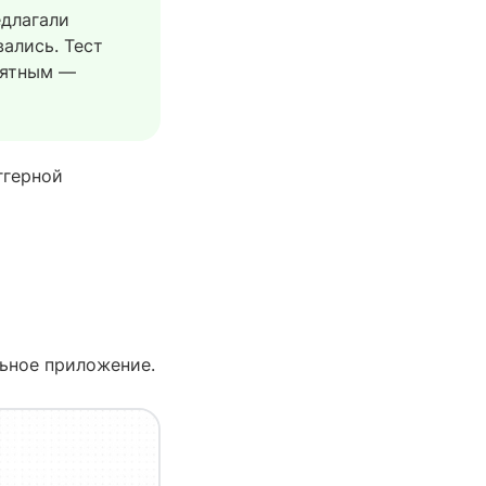
едлагали
вались. Тест
онятным —
ггерной
льное приложение.