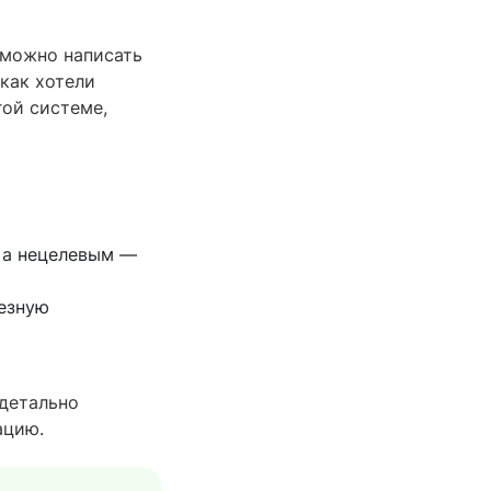
м можно написать
как хотели
гой системе,
 а нецелевым —
езную
 детально
ацию.