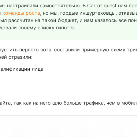
мы настраивали самостоятельно. В Carrot quest нам пр
и
команды роста
, но мы, гордые иншуртеховцы, отказы
был рассчитан на такой бюджет, и нам казалось все п
довали своему списку гипотез.
апустить первого бота, составили примерную схему три
ней отразили:
валификации лида,
айта, так как на него шло больше трафика, чем в моби