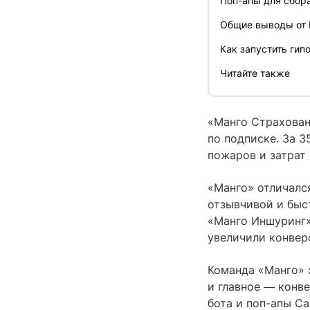
Поп-апы для сбор
Общие выводы от 
Как запустить гип
Читайте также
«Манго Страхован
по подписке. За 3
пожаров и затрат
«Манго» отличалс
отзывчивой и быс
«Манго Иншуринг
увеличили конверс
Команда «Манго» 
и главное ― конве
бота и поп-апы Car