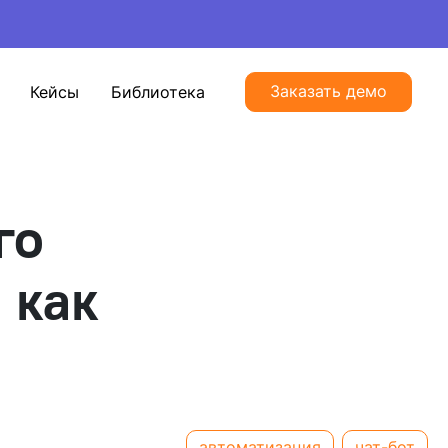
Заказать демо
Кейсы
Библиотека
го
 как
автоматизация
чат-бот