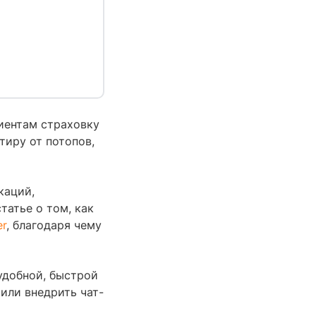
иентам страховку
тиру от потопов,
каций,
татье о том, как
er
, благодаря чему
удобной, быстрой
шили внедрить чат-