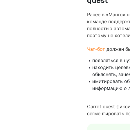
quest
Ранее в «Манго» н
команде поддержк
полностью автома
поэтому не хотел
Чат-бот
должен бы
появляться в ну
находить целев
объяснять, заче
имитировать об
информацию о л
Carrot quest фикс
сегментировать п