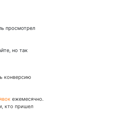
ль просмотрел
йте, но так
ть конверсию
явок
ежемесячно.
м, кто пришел