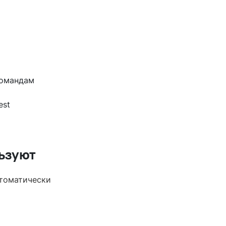
командам
est
льзуют
втоматически