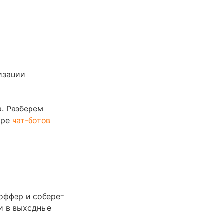
изации
а. Разберем
ере
чат-ботов
 оффер и соберет
 и в выходные