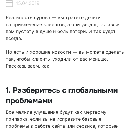
15.04.2019
Содержание
Реальность сурова — вы тратите деньги
на привлечение клиентов, а они уходят, оставляя
1. Разберитесь с глобальными проблемами
вам пустоту в душе и боль потери. И так будет
всегда.
2. Анализируйте движение клиента по воронке продаж
3. Помогите клиенту понять ценность продукта
Но есть и хорошие новости — вы можете сделать
так, чтобы клиенты уходили от вас меньше.
4. Измеряйте удовлетворенность клиентов
Рассказываем, как:
5. Помогайте клиентам в сложные моменты
6. Привлекайте внимание
1. Разберитесь с глобальными
7. Возвращайте ушедших клиентов
проблемами
Читайте также
Все мелкие улучшения будут как мертвому
припарка, если вы не исправите базовые
проблемы в работе сайта или сервиса, которые