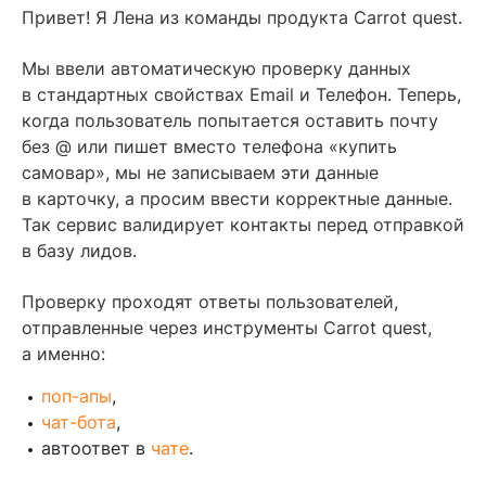
Содержание
Привет! Я Лена из команды продукта Carrot quest.
Зачем нужна проверка контактных данных
Мы ввели автоматическую проверку данных
в стандартных свойствах Email и Телефон. Теперь,
По каким правилам мы проверяем емейлы и телефоны
когда пользователь попытается оставить почту
Почему дополнительные проверки в полях на самом деле
без @ или пишет вместо телефона «купить
не снижают конверсию
самовар», мы не записываем эти данные
Налаживаем связь между маркетингом и продажами
в карточку, а просим ввести корректные данные.
и ускоряем команду
Так сервис валидирует контакты перед отправкой
в базу лидов.
Больше о том, как лид-бот Carrot quest помогает онлайн-
бизнесам
Проверку проходят ответы пользователей,
Читайте также
отправленные через инструменты Carrot quest,
а именно:
поп-апы
,
чат-бота
,
автоответ в
чате
.