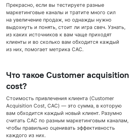
Содержание
Прекрасно, если вы тестируете разные
маркетинговые каналы и тратите много сил
Что такое Customer acquisition cost?
на увеличение продаж, но однажды нужно
выдохнуть и понять, стоит ли игра свеч. Узнать,
Зачем считать стоимость привлечения клиента?
из каких источников к вам чаще приходят
Как рассчитать CAC?
клиенты и во сколько вам обходится каждый
из них, помогает метрика CAC.
Какой CAC — хороший?
Как сократить стоимость привлечения клиента?
Резюме
Что такое Customer acquisition
Другие статьи по теме
cost?
Читайте также
Стоимость привлечения клиента (Customer
Acquisition Cost, CAC) — это сумма, в которую
вам обходится каждый новый клиент. Разумно
считать CAC по разным маркетинговым каналам,
чтобы правильно оценивать эффективность
каждого из них.