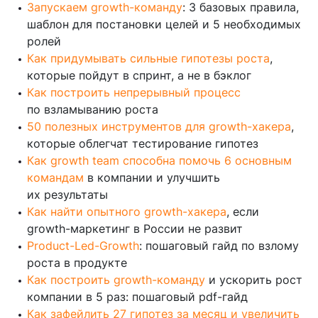
Запускаем growth-команду
: 3 базовых правила,
шаблон для постановки целей и 5 необходимых
ролей
Как придумывать сильные гипотезы роста
,
которые пойдут в спринт, а не в бэклог
Как построить непрерывный процесс
по взламыванию роста
50 полезных инструментов для growth-хакера
,
которые облегчат тестирование гипотез
Как growth team способна помочь 6 основным
командам
в компании и улучшить
их результаты
Как найти опытного growth-хакера
, если
growth-маркетинг в России не развит
Product-Led-Growth
: пошаговый гайд по взлому
роста в продукте
Как построить growth-команду
и ускорить рост
компании в 5 раз: пошаговый pdf-гайд
Как зафейлить 27 гипотез за месяц и увеличить