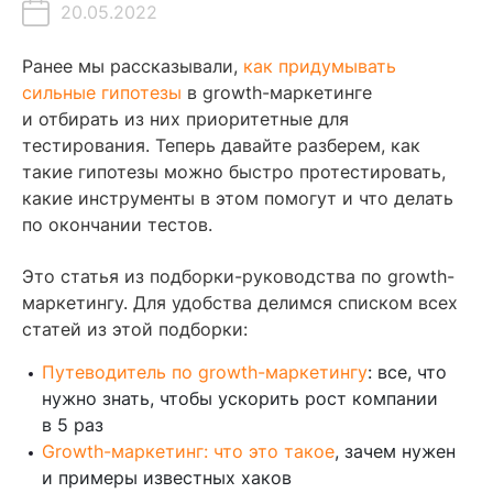
20.05.2022
Содержание
Ранее мы рассказывали,
как придумывать
сильные гипотезы
в growth-маркетинге
Как тестировать гипотезы
и отбирать из них приоритетные для
тестирования. Теперь давайте разберем, как
Как анализировать результаты тестов
такие гипотезы можно быстро протестировать,
Что делать с протестированными гипотезами
какие инструменты в этом помогут и что делать
по окончании тестов.
Закрепим
Читайте также
Это статья из подборки-руководства по growth-
маркетингу. Для удобства делимся списком всех
статей из этой подборки:
Путеводитель по growth-маркетингу
: все, что
нужно знать, чтобы ускорить рост компании
в 5 раз
Growth-маркетинг: что это такое
, зачем нужен
и примеры известных хаков